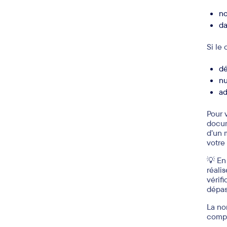
no
da
Si le 
dé
nu
ad
Pour 
docume
d’un 
votre
💡 En
réali
vérif
dépas
La no
compl