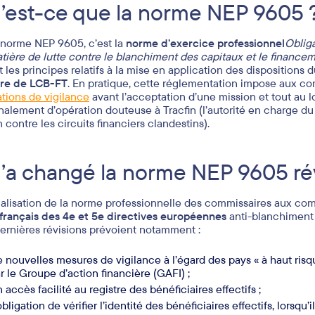
’est-ce que la norme NEP 9605 
 norme NEP 9605, c’est la
norme d’exercice professionnel
Oblig
tière de lutte contre le blanchiment des capitaux et le finance
it les principes relatifs à la mise en application des disposition
re de LCB-FT
. En pratique, cette réglementation impose aux c
ations de vigilance
avant l’acceptation d’une mission et tout au lon
gnalement d’opération douteuse à Tracfin (l’autorité en charge 
 contre les circuits financiers clandestins).
’a changé la norme NEP 9605 ré
ualisation de la norme professionnelle des commissaires aux comp
 français des 4e et 5e directives européennes
anti-blanchiment 
ernières révisions prévoient notamment :
 nouvelles mesures de vigilance à l’égard des pays « à haut risque
r le Groupe d’action financière (GAFI) ;
 accès facilité au registre des bénéficiaires effectifs ;
obligation de vérifier l’identité des bénéficiaires effectifs, lorsqu’il