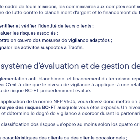
le cadre de leurs missions, les commissaires aux comptes sont so
re de lutte contre le blanchiment d'argent et le financement du t
entifier et vérifier l’identité de leurs clients ;
aluer les risques associés ;
ttre en œuvre des mesures de vigilance adaptées ;
gnaler les activités suspectes à Tracfin.
système d’évaluation et de gestion de
glementation anti-blanchiment et financement du terrorisme re
es
. C’est-à-dire que le niveau de vigilance à appliquer à une rela
u de risque BC-FT précédemment évalué.
 application de la norme NEP 9605, vous devez donc mettre en
analyse des risques BC-FT
auxquels vous êtes exposés. Un niveau
t et détermine le degré de vigilance à exercer durant le partenari
 classification des risques « s’opère au moins selon les quatre cri
s caractéristiques des clients ou des clients occasionnels ;