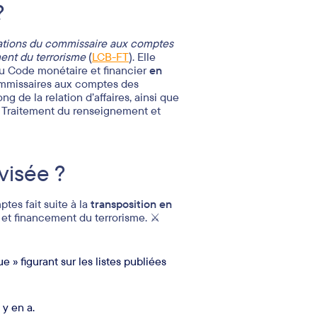
?
ations du commissaire aux comptes
ment du terrorisme
(
LCB-FT
). Elle
s du Code monétaire et financier
en
ommissaires aux comptes des
g de la relation d’affaires, ainsi que
du Traitement du renseignement et
visée ?
tes fait suite à la
transposition en
et financement du terrorisme. ⚔️
 » figurant sur les listes publiées
 y en a.