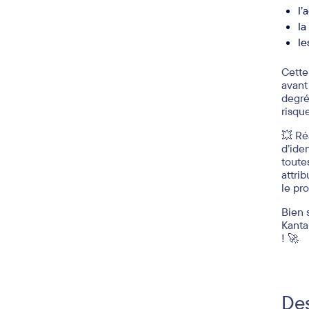
l’
la
le
Cette
avant
degré
risqu
💥 Ré
d’ide
toute
attri
le pro
Bien 
Kanta
! 🚀
Des