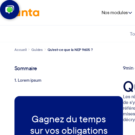
Nos modules
To
Accueil
Guides
Qu'est-ce que la NEP 9605 ?
Sommaire
9
min 
Q
1. Lorem ipsum
Les ré
de s’
référ
mises
Gagnez du temps
décry
sur vos obligations