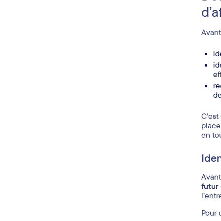
d’a
Avant
id
id
ef
re
de
C’est
place
en to
Iden
Avant
futur 
l’entr
Pour 