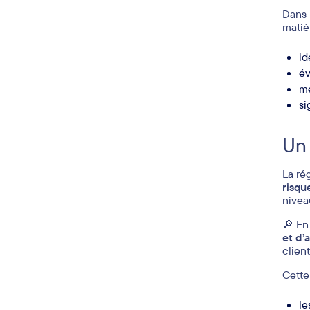
Dans 
matiè
id
év
me
si
Un 
La ré
risqu
nivea
🔎 En
et d’
clien
Cette
le