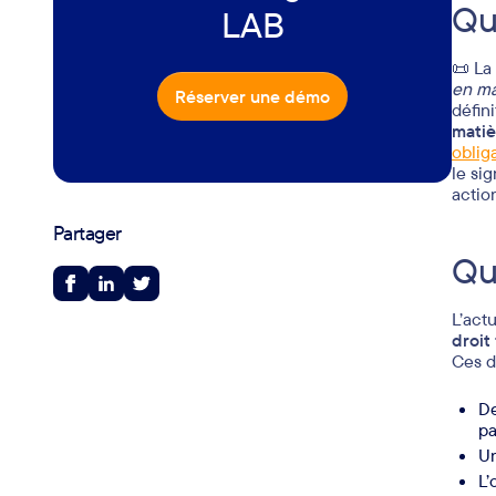
Qu
LAB
📜 La
en ma
Réserver une démo
défin
matiè
oblig
le si
action
Partager
Qu
L’act
droit
Ces d
De
pa
Un
L’