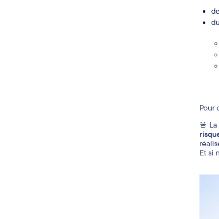
de
du
Pour 
🚨 La
risque
réali
Et si