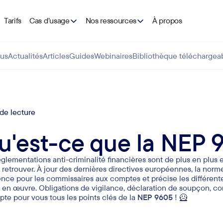
Tarifs
Cas d’usage
Nos ressources
À propos
us
Actualités
Articles
Guides
Webinaires
Bibliothèque téléchargea
de lecture
u'est-ce que la NEP 
glementations anti-criminalité financières sont de plus en plus exi
y retrouver. À jour des dernières directives européennes, la nor
ence pour les commissaires aux comptes et précise les différent
 en œuvre. Obligations de vigilance, déclaration de soupçon, 
pte pour vous tous les points clés de la
NEP 9605
! 🦸