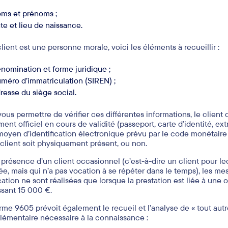
ms et prénoms ;
te et lieu de naissance.
client est une personne morale, voici les éléments à recueillir :
nomination et forme juridique ;
méro d’immatriculation (SIREN) ;
resse du siège social.
vous permettre de vérifier ces différentes informations, le client d
nt officiel en cours de validité (passeport, carte d’identité, extrai
moyen d’identification électronique prévu par le code monétaire e
 client soit physiquement présent, ou non.
 présence d’un client occasionnel (c’est-à-dire un client pour le
sée, mais qui n’a pas vocation à se répéter dans le temps), les mes
ication ne sont réalisées que lorsque la prestation est liée à un
sant 15 000 €.
rme 9605 prévoit également le recueil et l’analyse de « tout aut
émentaire nécessaire à la connaissance :