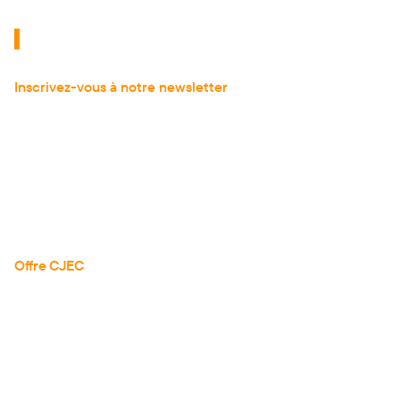
Inscrivez-vous à notre newsletter
pour recevoir
les dernières actualités de l'expertise comptable.
À propos
Actualités
Articles
Guides
Téléchargements
Réserver une démo
Offre CJEC
Tarifs
Tous les avis
Documentation API
Nous contacter
Mentions légales