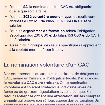
Pour les
SA
, la nomination d’un CAC est obligatoire
quelle que soit la taille.
Pour les
SCI à caractère économique
, les seuils sont
abaissés à 1,55 M€ de bilan, 3,1 M€ de CA HT et 50
salariés.
Pour les
organismes de formation privés
, l’obligation
s’applique dès 230 000 € de bilan, 153 000 € de CA HT
ou 3 salariés.
Au sein d’un
groupe
, des seuils spécifiques s’appliquent
à la société mère et à ses filiales.
La nomination volontaire d’un CAC
Des entrepreneurs ou associés choisissent de désigner un
CAC, même en l’absence d’obligation légale.
Dans ce cas,
le mandat du CAC dure trois ans
. Cette nomination
volontaire est souvent stratégique lors d’une levée de
fonds ou de grosses négociations avec la banque. En
retour, l’entreprise obtient une
attestation sur ses comptes
annuels
qui prouve son sérieux auprès des partenaires. Un
choix on ne peut plus pertinent lorsqu’il précède une