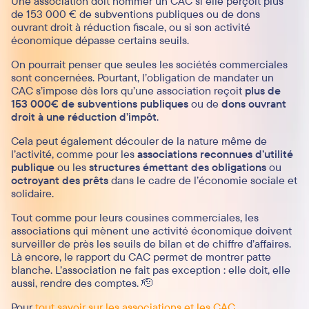
Une association doit nommer un CAC si elle perçoit plus
de 153 000 € de subventions publiques ou de dons
ouvrant droit à réduction fiscale, ou si son activité
économique dépasse certains seuils.
On pourrait penser que seules les sociétés commerciales
sont concernées. Pourtant, l’obligation de mandater un
CAC s’impose dès lors qu’une association reçoit
plus de
153 000€ de subventions publiques
ou de
dons ouvrant
droit à une réduction d’impôt
.
Cela peut également découler de la nature même de
l’activité, comme pour les
associations reconnues d’utilité
publique
ou les
structures émettant des obligations
ou
octroyant des prêts
dans le cadre de l’économie sociale et
solidaire.
Tout comme pour leurs cousines commerciales, les
associations qui mènent une activité économique doivent
surveiller de près les seuils de bilan et de chiffre d’affaires.
Là encore, le rapport du CAC permet de montrer patte
blanche. L’association ne fait pas exception : elle doit, elle
aussi, rendre des comptes. 🫡
Pour
tout savoir sur les associations et les CAC
.