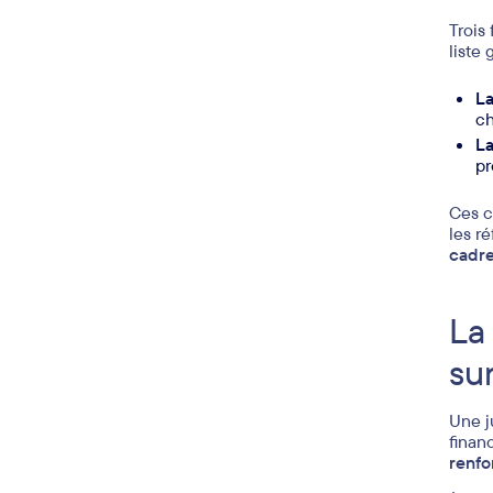
Trois
liste 
La
ch
La
pr
Ces c
les r
cadre
La 
su
Une ju
finan
renfo