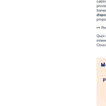
effor
proli
Les r
prése
leurs
Le
Entr
cabin
prove
trans
dispo
propo
👀 Po
Quoi 
mises
Couc