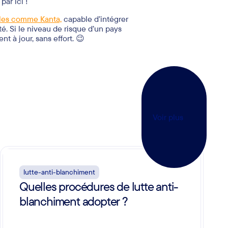
ar une adaptation concrète des
gestion
afin qu’ils intègrent les listes
de
sensibiliser ses collaborateurs
à la
des mesures de vigilance renforcée.
e des réunions plénières. Elles sont
 En suivant ces publications, le
ormité
. 🚀
par ici !
lles comme Kanta,
capable d’intégrer
é. Si le niveau de risque d’un pays
nt à jour, sans effort. 😉
Voir plus