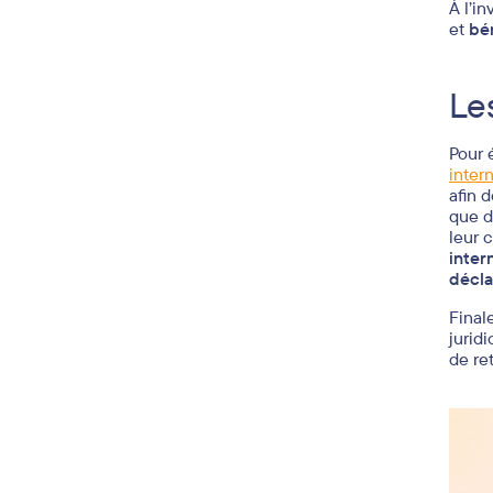
À l’i
et
bé
Le
Pour 
inter
afin 
que d
leur c
inter
décla
Final
jurid
de ret