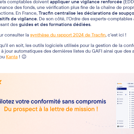
ts déployés
par un pays pour lutter contre le blanchiment d'argen
fération des armes de destruction massive.
apports d’évaluation réalisés sont publics et accompagnés de
re
ntant des faiblesses sont placés sous suivi renforcé et tenus d
 progrès. Un exercice fondé sur la coopération entre nations. 🤝
s conséquences pour les entité
e
autres critères
, lorsqu’un client ou un partenaire provient d’un pa
ets comptables doivent
appliquer une vigilance renforcée
(EDD)
nance des fonds, une vérification plus fine de la chaîne de propr
actions. En France,
Tracfin centralise les déclarations de soupç
sitifs de vigilance
. De son côté, l’Ordre des experts-comptable
sant des
guides et des formations dédiées
.
ur consulter la
synthèse du rapport 2024 de Tracfin
, c’est ici !
qu’il en soit, les outils logiciels utilisés pour la gestion de la 
 à jour automatiques des dernières listes du GAFI ainsi que des al
ou
Kanta
! 😉