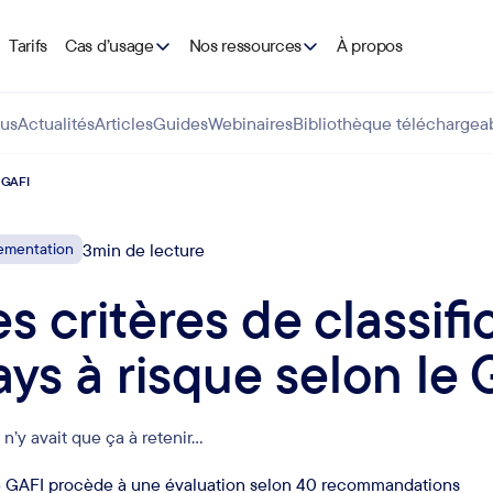
Tarifs
Cas d’usage
Nos ressources
À propos
us
Actualités
Articles
Guides
Webinaires
Bibliothèque téléchargea
e GAFI
ementation
3
min de lecture
es critères de classif
ays à risque selon le
l n’y avait que ça à retenir…
 GAFI procède à une évaluation selon 40 recommandations