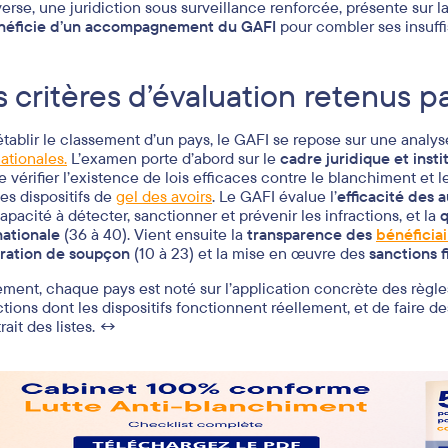
nverse, une juridiction sous surveillance renforcée, présente sur l
néficie d’un accompagnement du GAFI
pour combler ses insuff
s critères d’évaluation retenus p
établir le classement d’un pays, le GAFI se repose sur une analy
nationales.
L’examen porte d’abord sur le
cadre juridique et insti
de vérifier l’existence de lois efficaces contre le blanchiment et 
es dispositifs de
gel des avoirs
. Le GAFI évalue l’
efficacité des 
apacité à détecter, sanctionner et prévenir les infractions, et la
q
nationale
(36 à 40). Vient ensuite la
transparence des
bénéficiai
ration de soupçon
(10 à 23) et la mise en œuvre des
sanctions 
ement, chaque pays est noté sur l’application concrète des règles
ictions dont les dispositifs fonctionnent réellement, et de faire d
rait des listes. ↔️