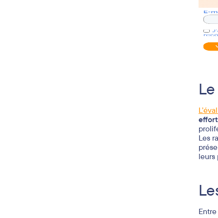
Le
L’éva