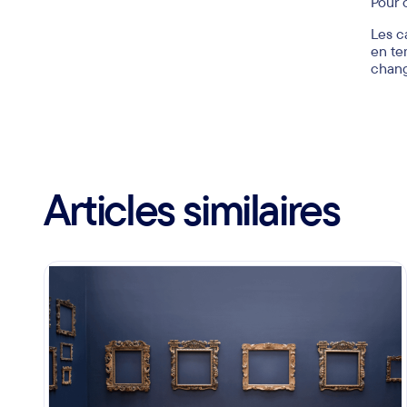
Dans 
procé
actua
Cela 
détec
Nous l
ensui
cabin
Pour 
Les c
en te
chan
Articles similaires