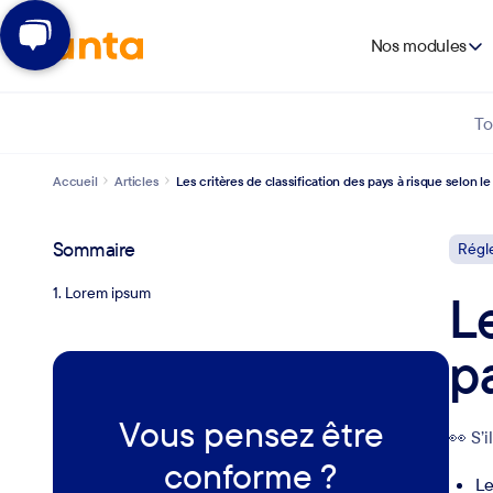
Nos modules
To
Accueil
Articles
Les critères de classification des pays à risque selon l
Sommaire
Régl
1. Lorem ipsum
L
p
Vous pensez être
👀 S’i
conforme ?
Le