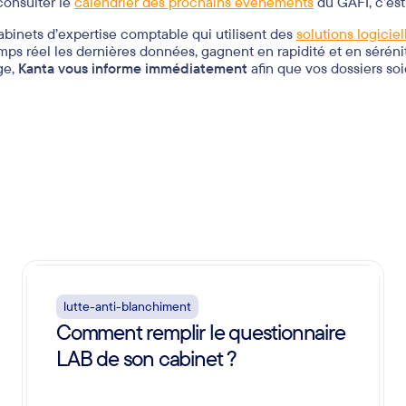
un cabinet d’expertise comptable, la maîtrise du risque passe p
dures. Cela implique, entre autres, de
paramétrer les outils de 
lisées du GAFI et de Tracfin.
parait évident, mais il est aussi intéressant de ne jamais cesser 
tion des signaux d’alerte et de mettre en place une traçabilité 
’avons vu, le GAFI met à jour ses listes trois fois par an, à l’issu
te relayées par Tracfin, l’ACPR et l’Ordre des experts-comptables.
et comptable s’assure une bonne
réactivité en termes de conf
consulter le
calendrier des prochains événements
du GAFI, c’est 
abinets d’expertise comptable qui utilisent des
solutions logicie
mps réel les dernières données, gagnent en rapidité et en sérénit
ge,
Kanta vous informe immédiatement
afin que vos dossiers soie