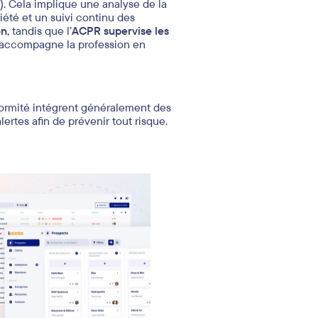
t, le financement du terrorisme et la
commandations précises
. Les Etats
e rendre régulièrement compte de
s réglementées
ys figurant sur une des listes, les
. Cela implique une analyse de la
iété et un suivi continu des
on
, tandis que l’
ACPR supervise les
s accompagne la profession en
conformité intégrent généralement des
ertes afin de prévenir tout risque.