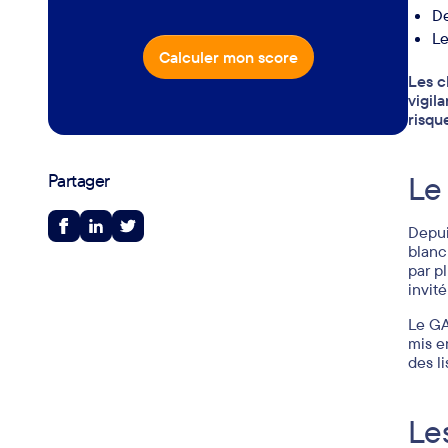
De
Le
Calculer mon score
Les c
vigil
risque
Le
Partager
Depui
blanc
par p
invité
Le GA
mis en
des l
Le