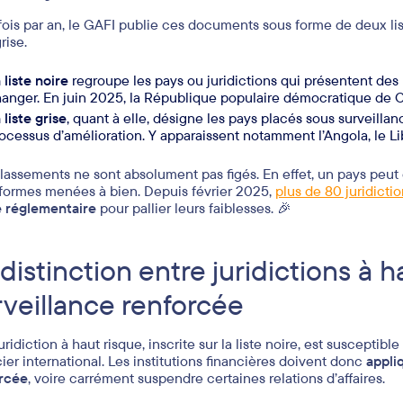
 fois par an, le GAFI publie ces documents sous forme de deux liste
grise.
 liste noire
regroupe les pays ou juridictions qui présentent des
anger. En juin 2025, la République populaire démocratique de Cor
 liste grise
, quant à elle, désigne les pays placés sous surveill
ocessus d’amélioration. Y apparaissent notamment l’Angola, le 
lassements ne sont absolument pas figés. En effet, un pays peut êt
éformes menées à bien. Depuis février 2025,
plus de 80 juridicti
 réglementaire
pour pallier leurs faiblesses. 🎉
distinction entre juridictions à h
rveillance renforcée
ridiction à haut risque, inscrite sur la liste noire, est susceptible
cier international. Les institutions financières doivent donc
appli
rcée
, voire carrément suspendre certaines relations d’affaires.