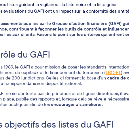
ux listes guident la vigilance : la liste noire et la liste grise
s évaluations du GAFI ont un impact sur la conformité des enti
lassements publiés par le Groupe d’action financière (GAFI) gu
ance, contribuent à façonner les outils de contrôle et influenc
s liés aux clients. Faisons le point sur les critères qui entrent en
 rôle du GAFI
s 1989, le GAFI a pour mission de poser les standards internation
himent de capitaux et le financement du terrorisme (
LBC-FT
)
av
lus de 200 juridictions. Celles-ci forment la base d’un
cadre de 
 à transposer dans son dispositif national.
FI ne se contente pas de principes et de lignes directrices, il
év
 place, publie des rapports et, lorsque cela se révèle nécessaire, 
istes publiques afin de les
encourager à s’améliorer
.
s objectifs des listes du GAFI