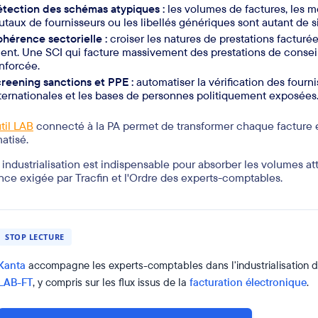
tection des schémas atypiques :
les volumes de factures, les 
utaux de fournisseurs ou les libellés génériques sont autant de si
hérence sectorielle :
croiser les natures de prestations facturée
ient. Une SCI qui facture massivement des prestations de consei
nforcée.
reening sanctions et PPE :
automatiser la vérification des fourni
ternationales et les bases de personnes politiquement exposées
til LAB
connecté à la PA permet de transformer chaque facture e
atisé.
 industrialisation est indispensable pour absorber les volumes at
ance exigée par Tracfin et l'Ordre des experts-comptables.
STOP LECTURE
Kanta
accompagne les experts-comptables dans l'industrialisation d
LAB-FT
, y compris sur les flux issus de la
facturation électronique
.