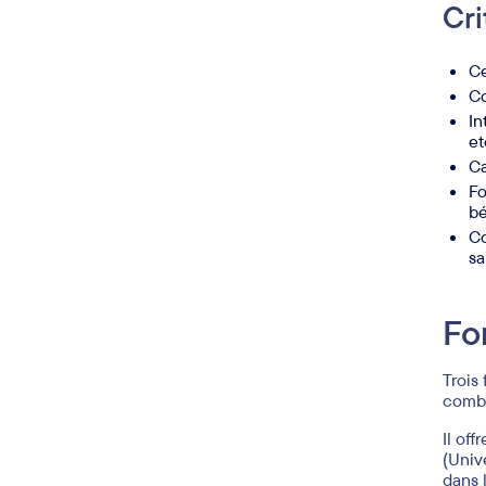
Cri
Ce
Co
In
et
Ca
Fo
bé
Co
sa
Fo
Trois
combi
Il off
(Univ
dans 