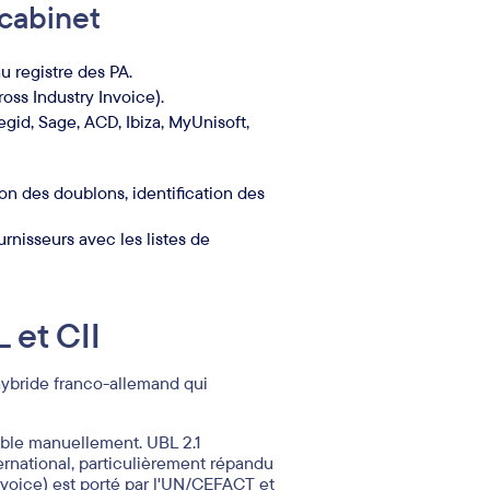
 cabinet
u registre des PA.
ross Industry Invoice).
egid, Sage, ACD, Ibiza, MyUnisoft,
n des doublons, identification des
rnisseurs avec les listes de
 et CII
 hybride franco-allemand qui
ltable manuellement. UBL 2.1
ernational, particulièrement répandu
nvoice) est porté par l'UN/CEFACT et