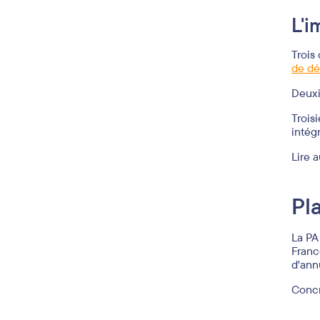
L'i
Trois
de dé
Deuxi
Trois
intég
Lire a
Pl
La PA
France
d'ann
Concr