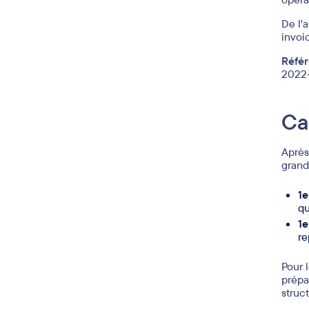
De l'
invoi
Référ
2022-
Ca
Après
grand
1e
qu
1e
re
Pour 
prépa
struc