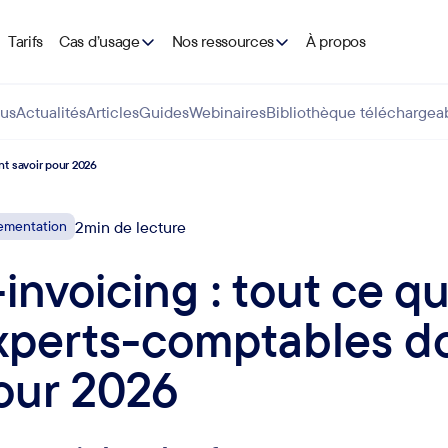
Tarifs
Cas d’usage
Nos ressources
À propos
us
Actualités
Articles
Guides
Webinaires
Bibliothèque téléchargea
nt savoir pour 2026
ementation
2
min de lecture
-invoicing : tout ce qu
xperts-comptables do
our 2026