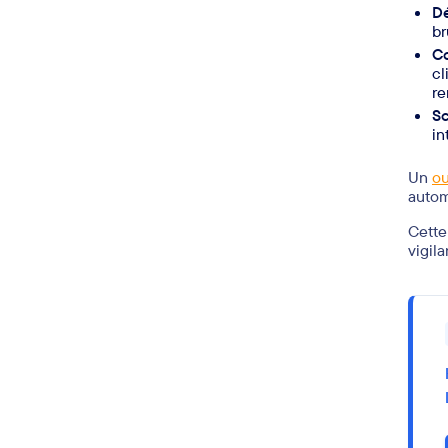
Dé
br
Co
cl
re
Sc
in
Un
ou
autom
Cette
vigil