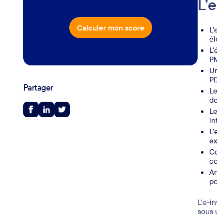
L’
Calculer mon score
L’
él
L’
PM
Un
PD
Partager
Le
de
Le
in
L’
ex
Co
co
An
po
L'e-i
sous 