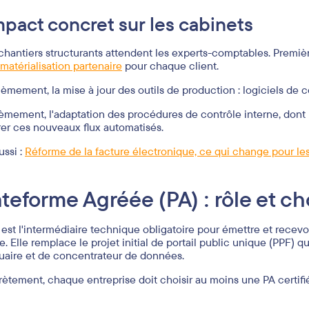
mpact concret sur les cabinets
 chantiers structurants attendent les experts-comptables. Premi
matérialisation partenaire
pour chaque client.
èmement, la mise à jour des outils de production : logiciels de 
ièmement, l'adaptation des procédures de contrôle interne, dont
rer ces nouveaux flux automatisés.
ussi :
Réforme de la facture électronique, ce qui change pour l
ateforme Agréée (PA) : rôle et ch
 est l'intermédiaire technique obligatoire pour émettre et recevo
. Elle remplace le projet initial de portail public unique (PPF) qu
uaire et de concentrateur de données.
ètement, chaque entreprise doit choisir au moins une PA certifiée