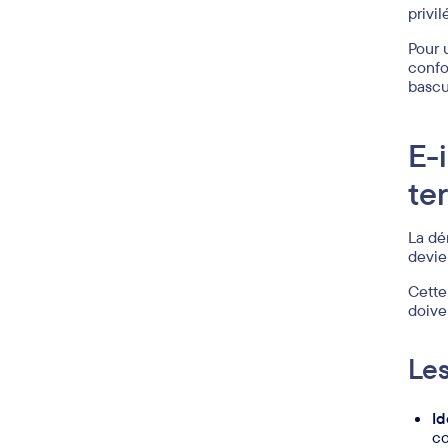
privi
Pour 
confo
bascu
E-
te
La dé
devie
Cette
doive
Les
Id
co