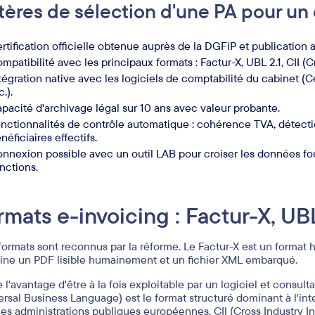
tères de sélection d'une PA pour un
rtification officielle obtenue auprès de la DGFiP et publication a
mpatibilité avec les principaux formats : Factur-X, UBL 2.1, CII (C
tégration native avec les logiciels de comptabilité du cabinet (C
c.).
pacité d'archivage légal sur 10 ans avec valeur probante.
nctionnalités de contrôle automatique : cohérence TVA, détectio
néficiaires effectifs.
nnexion possible avec un outil LAB pour croiser les données fou
nctions.
rmats e-invoicing : Factur-X, UBL
 formats sont reconnus par la réforme. Le Factur-X est un format
ne un PDF lisible humainement et un fichier XML embarqué.
re l'avantage d'être à la fois exploitable par un logiciel et consu
ersal Business Language) est le format structuré dominant à l'int
les administrations publiques européennes. CII (Cross Industry I