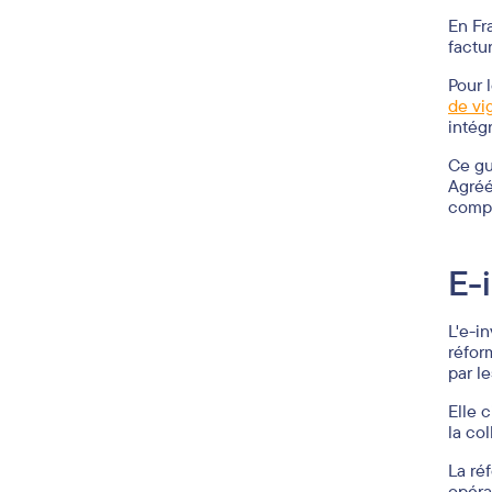
En Fr
factu
Pour 
de vi
intég
Ce gu
Agréé
compt
E-
L'e-i
réfor
par l
Elle 
la co
La ré
opéra