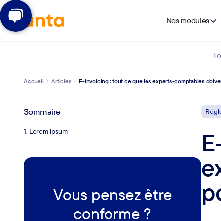
Nos modules
To
Accueil
Articles
E-invoicing : tout ce que les experts-comptables doive
Sommaire
Régl
1. Lorem ipsum
E
e
p
Vous pensez être
conforme ?