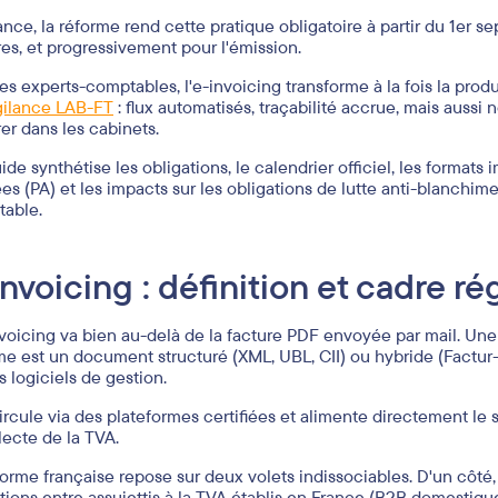
ance, la réforme rend cette pratique obligatoire à partir du 1er 
res, et progressivement pour l'émission.
les experts-comptables, l'e-invoicing transforme à la fois la pro
gilance LAB-FT
: flux automatisés, traçabilité accrue, mais aussi
rer dans les cabinets.
ide synthétise les obligations, le calendrier officiel, les formats
es (PA) et les impacts sur les obligations de lutte anti-blanchime
able.
invoicing : définition et cadre r
nvoicing va bien au-delà de la facture PDF envoyée par mail. Une
me est un document structuré (XML, UBL, CII) ou hybride (Factur
es logiciels de gestion.
circule via des plateformes certifiées et alimente directement le 
llecte de la TVA.
forme française repose sur deux volets indissociables. D'un côté,
tions entre assujettis à la TVA établis en France (B2B domestiqu