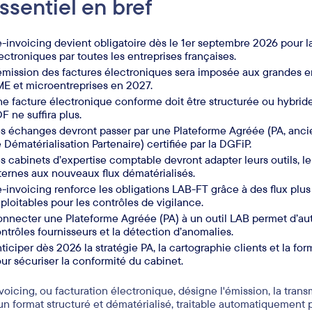
essentiel en bref
e-invoicing devient obligatoire dès le 1er septembre 2026 pour l
ectroniques par toutes les entreprises françaises.
émission des factures électroniques sera imposée aux grandes en
E et microentreprises en 2027.
e facture électronique conforme doit être structurée ou hybride 
F ne suffira plus.
s échanges devront passer par une Plateforme Agréée (PA, anc
 Dématérialisation Partenaire) certifiée par la DGFiP.
s cabinets d’expertise comptable devront adapter leurs outils, le
ternes aux nouveaux flux dématérialisés.
e-invoicing renforce les obligations LAB-FT grâce à des flux plus
ploitables pour les contrôles de vigilance.
nnecter une Plateforme Agréée (PA) à un outil LAB permet d’aut
ntrôles fournisseurs et la détection d’anomalies.
ticiper dès 2026 la stratégie PA, la cartographie clients et la fo
ur sécuriser la conformité du cabinet.
nvoicing, ou facturation électronique, désigne l'émission, la trans
un format structuré et dématérialisé, traitable automatiquement 