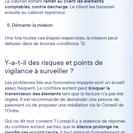
Le cabinet sortant
remet au client les éléments
comptables, contre décharge
. Le client les transmet
ensuite au cabinet repreneur.
Démarrer la mission
Une fois toutes ces étapes respectées, la mission peut
débuter dans de bonnes conditions. 🚀
Y-a-t-il des risques et points de
vigilance à surveiller ?
Les problèmes liés aux honoraires impayés sont un écueil
assez fréquent. Le confrère sortant peut
bloquer la
transmission des éléments
tant que la facture n’a pas été
réglée. Il est recommandé de demander une preuve de
paiement ou de proposer une médiation via le Conseil de
l’Ordre.
Qui ne dit mot consent ? Lorsqu’il y a absence de réponse
du confrère sortant, sachez que le
silence prolongé ne
signifie pas accord tacite
. Il faut relancer formellement et,