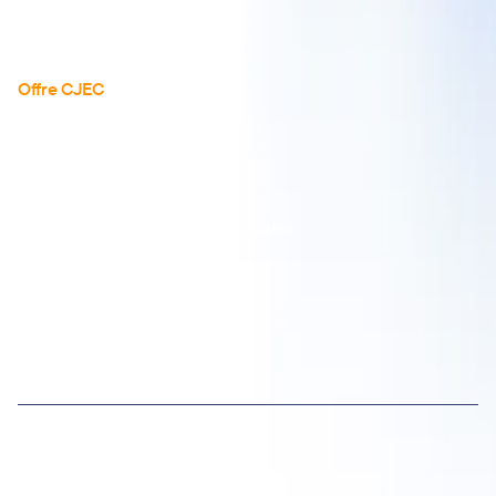
Réserver une démo
Offre CJEC
Tarifs
Tous les avis
Documentation API
Nous contacter
Mentions légales
CGS
📄
RGPD
🇪🇺
Visma Group