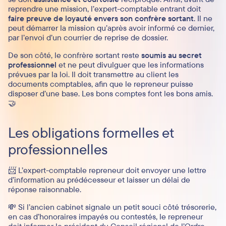
reprendre une mission, l’expert-comptable entrant doit
faire preuve de loyauté envers son confrère sortant
. Il ne
peut démarrer la mission qu’après avoir informé ce dernier,
par l’envoi d’un courrier de reprise de dossier.
De son côté, le confrère sortant reste
soumis au secret
professionnel
et ne peut divulguer que les informations
prévues par la loi. Il doit transmettre au client les
documents comptables, afin que le repreneur puisse
disposer d’une base. Les bons comptes font les bons amis.
🤝
Les obligations formelles et
professionnelles
📨 L’expert-comptable repreneur doit envoyer une lettre
d’information au prédécesseur et laisser un délai de
réponse raisonnable.
💸 Si l’ancien cabinet signale un petit souci côté trésorerie,
en cas d’honoraires impayés ou contestés, le repreneur
doit informer le président du Conseil régional de l’Ordre.