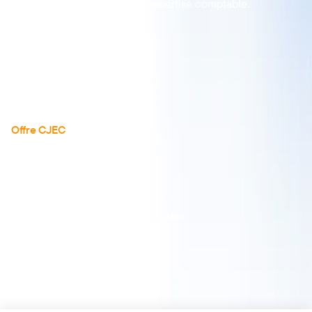
les dernières actualités de l'expertise comptable.
À propos
Actualités
Articles
Guides
Téléchargements
Réserver une démo
Offre CJEC
Tarifs
Tous les avis
Documentation API
Nous contacter
Mentions légales
CGS
📄
RGPD
🇪🇺