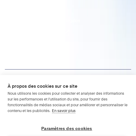
Documentation API
Nous contacter
Mentions légales
CGS
📄
RGPD
🇪🇺
À propos des cookies sur ce site
Visma Group
Nous utilisons les cookies pour collecter et analyser des informations
Visma France
sur les performances et l'utilisation du site, pour fournir des
Work with us
fonctionnalités de médias sociaux et pour améliorer et personnaliser le
contenu et les publicités.
En savoir plus
Paramètres des cookies