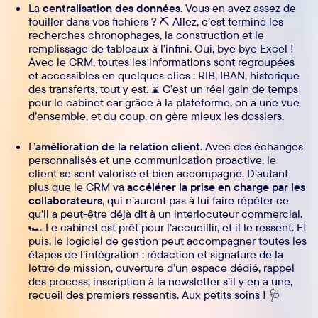
La
centralisation des données
. Vous en avez assez de
fouiller dans vos fichiers ? ⛏️ Allez, c’est terminé les
recherches chronophages, la construction et le
remplissage de tableaux à l’infini. Oui, bye bye Excel !
Avec le CRM, toutes les informations sont regroupées
et accessibles en quelques clics : RIB, IBAN, historique
des transferts, tout y est. ⌛ C’est un réel gain de temps
pour le cabinet car grâce à la plateforme, on a une vue
d’ensemble, et du coup, on gère mieux les dossiers.
L’
amélioration de la relation client
. Avec des échanges
personnalisés et une communication proactive, le
client se sent valorisé et bien accompagné. D’autant
plus que le CRM va
accélérer la prise en charge par les
collaborateurs
, qui n’auront pas à lui faire répéter ce
qu’il a peut-être déjà dit à un interlocuteur commercial.
🏎️ Le cabinet est prêt pour l’accueillir, et il le ressent. Et
puis, le logiciel de gestion peut accompagner toutes les
étapes de l’intégration : rédaction et signature de la
lettre de mission, ouverture d’un espace dédié, rappel
des process, inscription à la newsletter s’il y en a une,
recueil des premiers ressentis. Aux petits soins ! 🩺