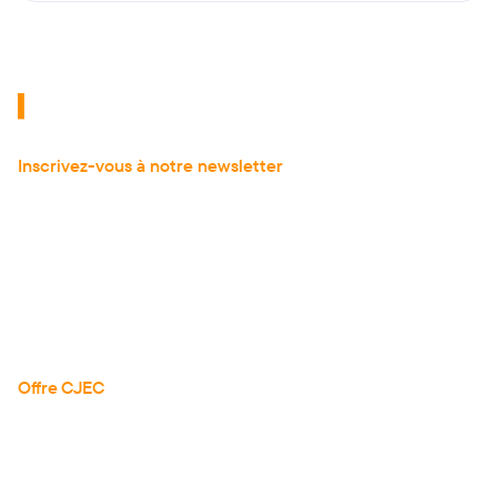
Inscrivez-vous à notre newsletter
pour recevoir
les dernières actualités de l'expertise comptable.
À propos
Actualités
Articles
Guides
Téléchargements
Réserver une démo
Offre CJEC
Tarifs
Tous les avis
Documentation API