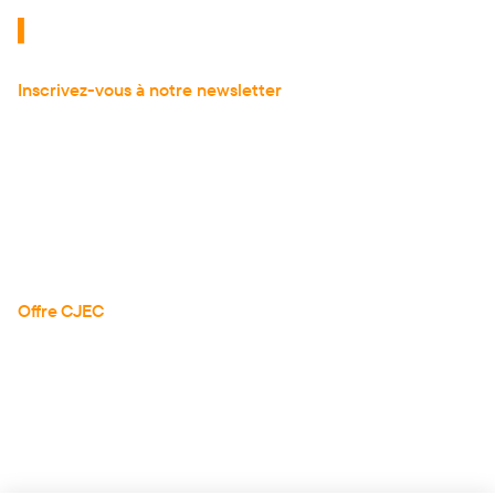
Inscrivez-vous à notre newsletter
pour recevoir
les dernières actualités de l'expertise comptable.
À propos
Actualités
Articles
Guides
Téléchargements
Réserver une démo
Offre CJEC
Tarifs
Tous les avis
Documentation API
Nous contacter
Mentions légales
CGS
📄
RGPD
🇪🇺