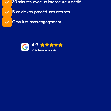
30 minutes
avec un interlocuteur dédié
Bilan de vos
procédures internes
Gratuit
et
sans engagement