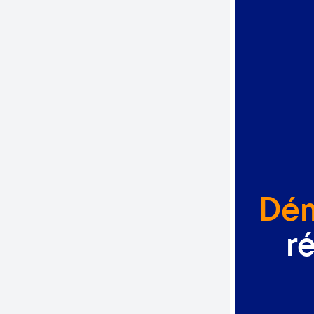
Dém
r